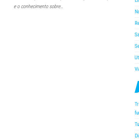
E
e o conhecimento sobre…
No
R
S
S
Ut
Vi
Tr
f
Tu
Di