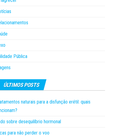
magrecer
tícias
elacionamentos
aúde
exo
ilidade Pública
agens
ÚLTIMOS POSTS
atamentos naturais para a disfunção erétil: quais
uncionam?
do sobre desequilíbrio hormonal
cas para não perder o voo