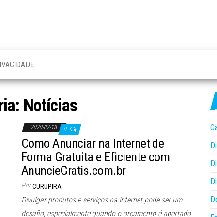
IVACIDADE
ria:
Notícias
Ca
2020-02-18
0
Como Anunciar na Internet de
Di
Forma Gratuita e Eficiente com
Di
AnuncieGratis.com.br
Di
Por
CURUPIRA
D
Divulgar produtos e serviços na internet pode ser um
desafio, especialmente quando o orçamento é apertado